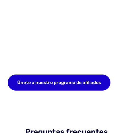
Empieza a obtener ingresos
recurrentes hoy mismo
Únete al programa de afiliados de Incogniton y
gana un 20% de comisión recurrente sin límites.
Únete a nuestro programa de afiliados
Preguntas frecuentes