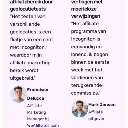
affiliatebereik door
verhogen met
geolocatietests
moeiteloze
verwijzingen
"Het testen van
"Het affiliate
verschillende
programma van
geolocaties is een
Incogniton is
fluitje van een cent
eenvoudig en
met Incogniton,
lonend, ik begon
waardoor mijn
binnen de eerste
affiliate marketing
week met het
bereik wordt
verdienen van
uitgebreid."
terugkerende
Francisco
commissies."
Delucca
Mark Jensen
Affiliate
Affiliate
Marketing
uitgever
Manager bij
WeAfilliates.com