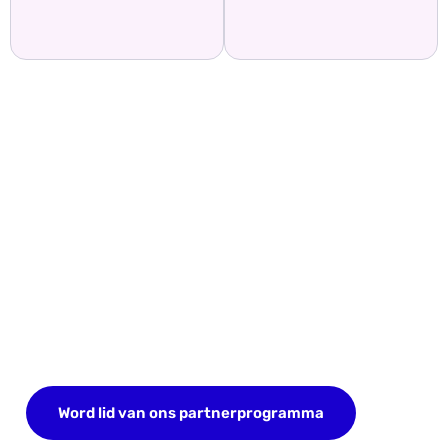
Begin vandaag nog met het
verdienen van terugkerende
inkomsten
Doe mee aan het Incogniton affiliate programma
en verdien 20% terugkerende commissie zonder
limieten.
Word lid van ons partnerprogramma