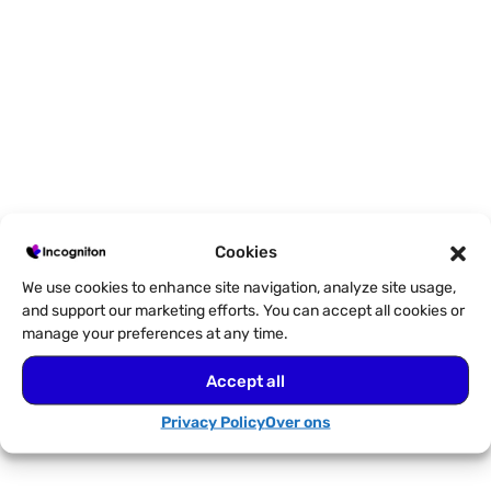
Cookies
De waarde van BrowserScan voor
We use cookies to enhance site navigation, analyze site usage,
and support our marketing efforts. You can accept all cookies or
vingerafdrukbeheer
manage your preferences at any time.
Accept all
Privacy Policy
Over ons