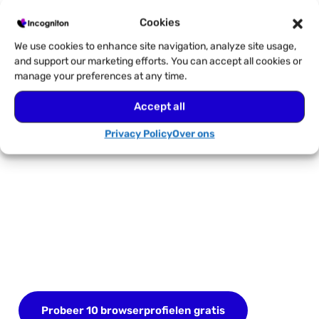
Cookies
Verzenden
We use cookies to enhance site navigation, analyze site usage,
and support our marketing efforts. You can accept all cookies or
manage your preferences at any time.
Accept all
Privacy Policy
Over ons
Begin vandaag nog met je
GRATIS proefperiode
Meld je nu aan en sla tot 10 browserprofielen op.
Geen creditcard nodig.
Probeer 10 browserprofielen gratis