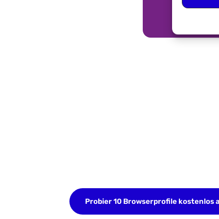
Starten Sie noch 
Testphase
Melden Sie sich jetzt an und speichern 
erforderlich.
Probier 10 Browserprofile kostenlos 