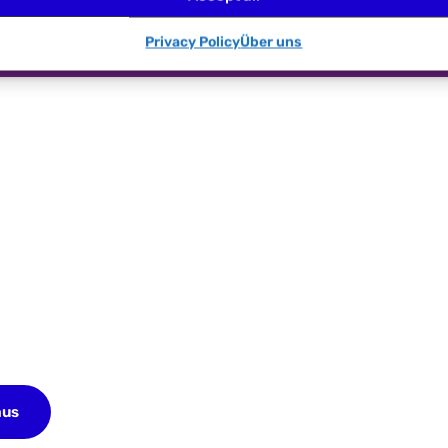
Senden
Privacy Policy
Über uns
heute Ihre KOSTENLOSE
Sie bis zu 10 Browserprofile. Keine Kreditkarte
aus