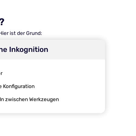
?
ier ist der Grund:
e Inkognition
er
 Konfiguration
ln zwischen Werkzeugen