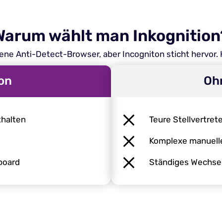
Warum wählt man Inkognition
ene Anti-Detect-Browser, aber Incogniton sticht hervor. H
ion
Ohn
thalten
Teure Stellvertret
Komplexe manuelle
board
Ständiges Wechse