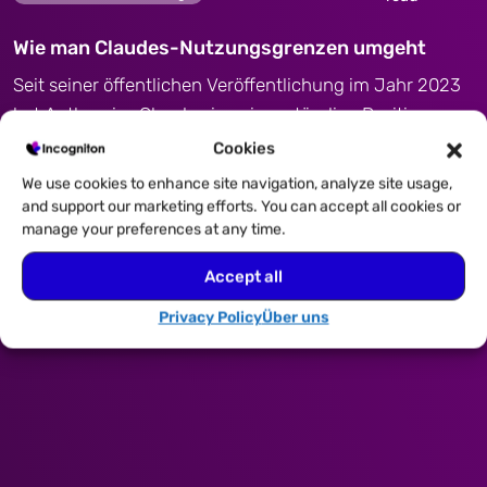
Wie man Claudes-Nutzungsgrenzen umgeht
Seit seiner öffentlichen Veröffentlichung im Jahr 2023
hat Anthropics Claude eine eigenständige Position
unter...
Cookies
We use cookies to enhance site navigation, analyze site usage,
and support our marketing efforts. You can accept all cookies or
Read more
manage your preferences at any time.
Accept all
Privacy Policy
Über uns