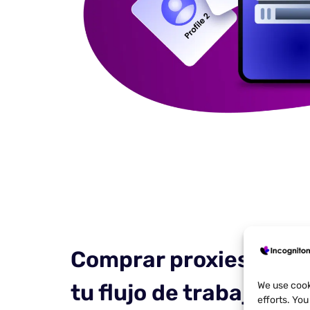
Comprar proxies no d
We use cook
tu flujo de trabajo
efforts. Yo