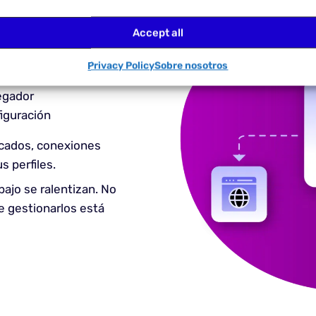
s la fricción.
Accept all
Privacy Policy
Sobre nosotros
tos manualmente
egador
figuración
ocados, conexiones
s perfiles.
bajo se ralentizan. No
ue gestionarlos está