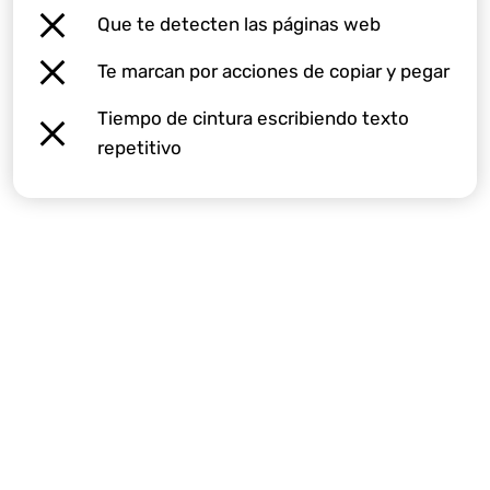
Que te detecten las páginas web
Te marcan por acciones de copiar y pegar
Tiempo de cintura escribiendo texto
repetitivo
Empieza tu prueba GRATUITA
hoy mismo
Regístrate ahora y guarda hasta 10 perfiles de
navegador. No se requiere tarjeta de crédito.