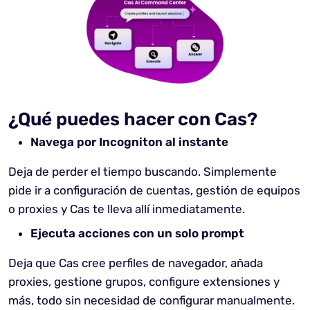
¿Qué puedes hacer con Cas?
Navega por Incogniton al instante
Deja de perder el tiempo buscando. Simplemente
pide ir a configuración de cuentas, gestión de equipos
o proxies y Cas te lleva allí inmediatamente.
Ejecuta acciones con un solo prompt
Deja que Cas cree perfiles de navegador, añada
proxies, gestione grupos, configure extensiones y
más, todo sin necesidad de configurar manualmente.