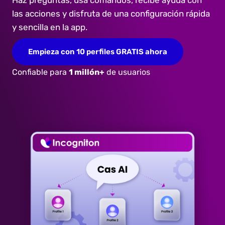
Haz preguntas, usa comandos, recibe ayuda con
las acciones y disfruta de una configuración rápida
y sencilla en la app.
Empieza con 10 perfiles GRATIS ahora
Confiable para
1 millón+
de usuarios