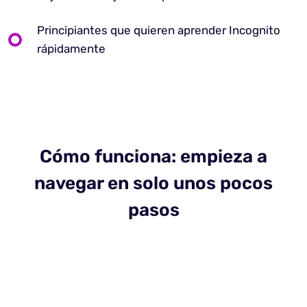
Principiantes que quieren aprender Incognito
rápidamente
Cómo funciona: empieza a
navegar en solo unos pocos
pasos