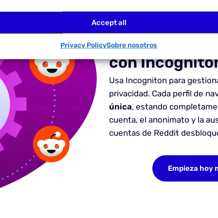
Accept all
Mantente desb
Privacy Policy
Sobre nosotros
con Incognito
Usa Incogniton para gestion
privacidad. Cada perfil de n
única
, estando completament
cuenta, el anonimato y la a
cuentas de Reddit desbloqu
Empieza hoy 