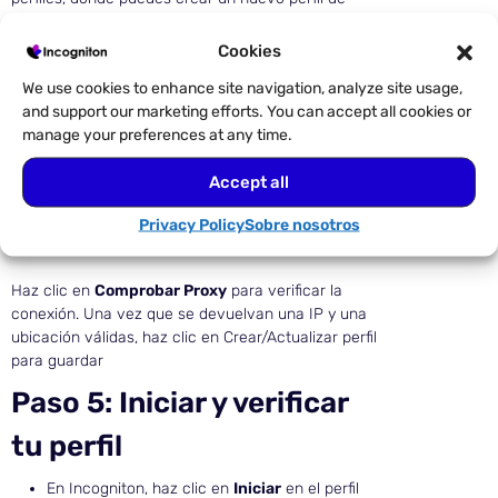
navegador o abrir uno existente para editarlo.
Cookies
En la configuración del perfil, abre la sección Proxy
e introduce:
We use cookies to enhance site navigation, analyze site usage,
Protocolo: HTTP, HTTPS o SOCKS5
and support our marketing efforts. You can accept all cookies or
Host: tu punto final Evomi (por ejemplo,
manage your preferences at any time.
rp.evomi.com)
Puerto: que coincida con el protocolo
Accept all
seleccionado
Privacy Policy
Sobre nosotros
Nombre de usuario y contraseña del panel de
control
Haz clic en
Comprobar Proxy
para verificar la
conexión. Una vez que se devuelvan una IP y una
ubicación válidas, haz clic en Crear/Actualizar perfil
para guardar
Paso 5: Iniciar y verificar
tu perfil
En Incogniton, haz clic en
Iniciar
en el perfil