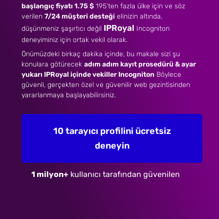
başlangıç fiyatı 1.75 $
195’ten fazla ülke için ve söz
verilen
7/24 müşteri desteği
elinizin altında,
IPRoyal
düşünmeniz şaşırtıcı değil
Incogniton
deneyiminiz için ortak vekil olarak.
Önümüzdeki birkaç dakika içinde, bu makale sizi şu
konulara götürecek
adım adım
kayıt prosedürü
& ayar
yukarı IPRoyal
içinde vekiller
Incogniton
Böylece
güvenli, gerçekten özel ve güvenilir web gezintisinden
yararlanmaya başlayabilirsiniz.
10 tarayıcı profilini ücretsiz
deneyin
1 milyon+
kullanıcı tarafından güvenilen