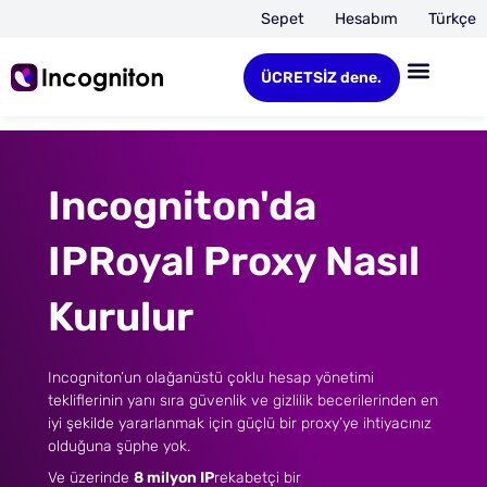
Sepet
Hesabım
Türkçe
ÜCRETSİZ dene.
Incogniton'da
IPRoyal Proxy Nasıl
Kurulur
Incogniton’un olağanüstü çoklu hesap yönetimi
tekliflerinin yanı sıra güvenlik ve gizlilik becerilerinden en
iyi şekilde yararlanmak için güçlü bir proxy’ye ihtiyacınız
olduğuna şüphe yok.
Ve üzerinde
8 milyon IP
rekabetçi bir