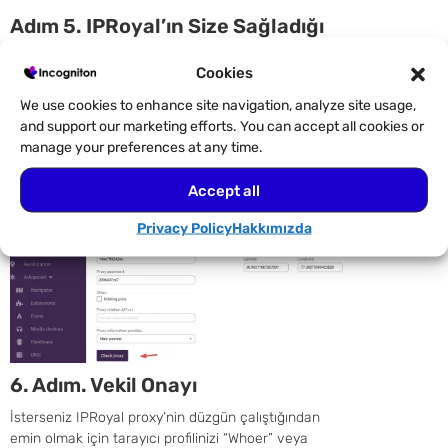
Adım 5. IPRoyal’ın Size Sağladığı
Tüm Ayrıntıları Doldurun
Cookies
Başlamak için lütfen IPRoyal’ın size verdiği tüm
We use cookies to enhance site navigation, analyze site usage,
bilgileri girin ve sırasıyla Vekaleti Kontrol Et ve Profil
and support our marketing efforts. You can accept all cookies or
Oluştur’a tıklayın.
manage your preferences at any time.
Bağlantı türü (HTTP, HTTPS, SOCKS4 veya SOCKS5)
dahil olmak üzere gerekli ayrıntıları girin
Accept all
Privacy Policy
Hakkımızda
6. Adım. Vekil Onayı
İsterseniz IPRoyal proxy’nin düzgün çalıştığından
emin olmak için tarayıcı profilinizi “Whoer” veya