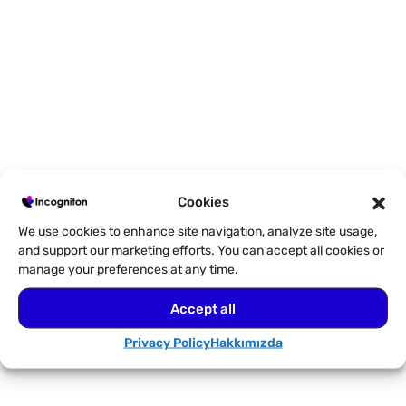
Bugün ÜCRETSİZ denemenizi
başlatın
Cookies
Şimdi kaydolun ve 10’a kadar tarayıcı profilini
We use cookies to enhance site navigation, analyze site usage,
kaydedin. Kredi kartı gerekmiyor.
and support our marketing efforts. You can accept all cookies or
manage your preferences at any time.
10 tarayıcı profilini ücretsiz deneyin
Accept all
Privacy Policy
Hakkımızda