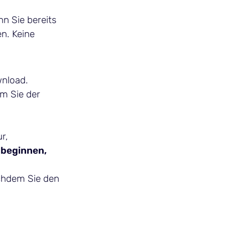
n Sie bereits
n. Keine
wnload.
em Sie der
r,
 beginnen,
achdem Sie den