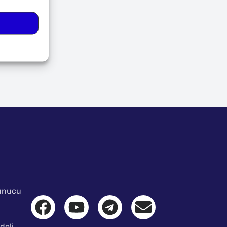
Sunucu
deli