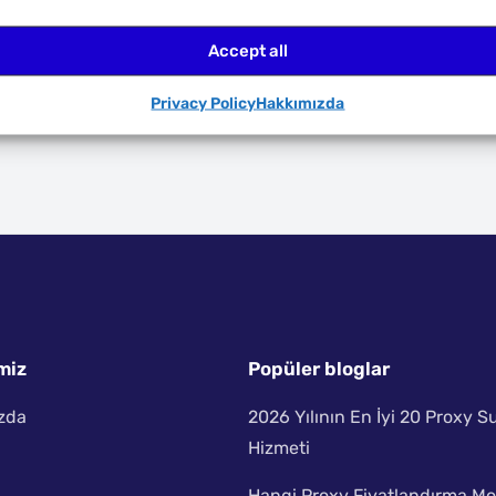
website!
Accept all
Go back
Privacy Policy
Hakkımızda
miz
Popüler bloglar
zda
2026 Yılının En İyi 20 Proxy 
Hizmeti
Hangi Proxy Fiyatlandırma Mo