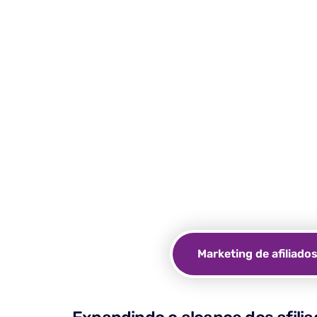
Por que voc
Proteja sua privacidade o
o Incogniton, sua
Marketing de afiliado