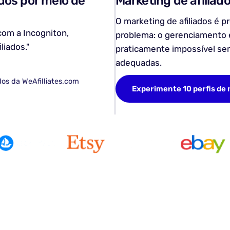
dos por meio de
Marketing de afiliad
O marketing de afiliados é p
 com a Incogniton,
problema: o gerenciamento e
liados."
praticamente impossível se
adequadas.
dos da WeAfilliates.com
Experimente 10 perfis d