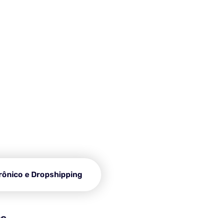
ntidetecção?
forço. Isso é possível com
 segura e anônima.
rônico e Dropshipping