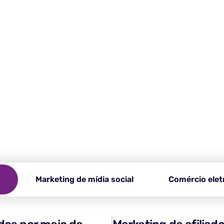
ê precisa de um navegador a
n-line, ignore restrições e gerencie várias contas sem es
 ferramenta essencial para uma experiência de navegação
s
Marketing de mídia social
Comércio elet