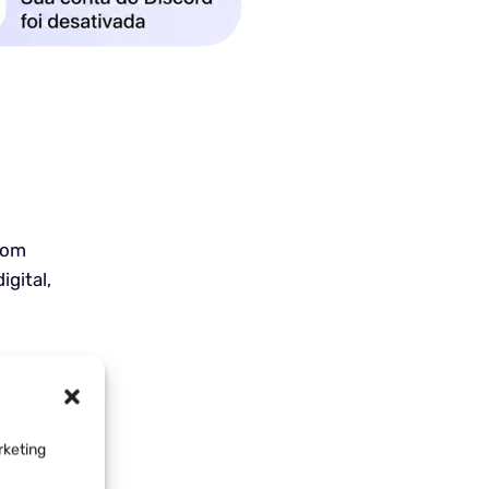
com
igital,
rketing