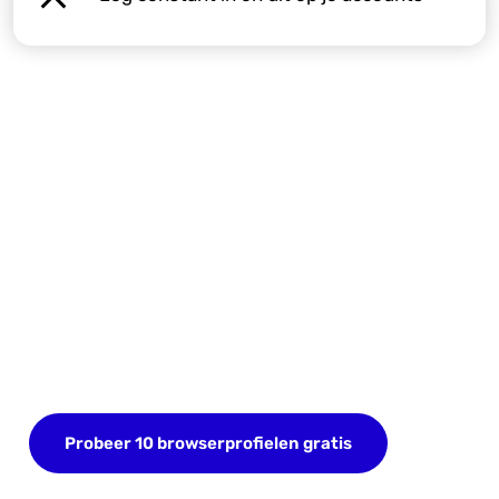
Begin vandaag nog met je
GRATIS proefperiode
Meld je nu aan en sla tot 10 browserprofielen op.
Geen creditcard nodig.
Probeer 10 browserprofielen gratis