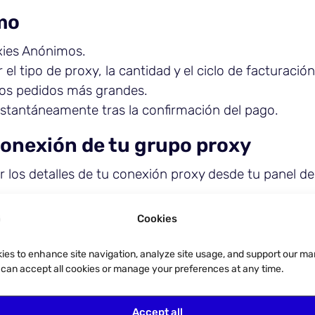
mo
oxies Anónimos.
 el tipo de proxy, la cantidad y el ciclo de facturación
los pedidos más grandes.
nstantáneamente tras la confirmación del pago.
conexión de tu grupo proxy
 los detalles de tu conexión proxy desde tu panel de
proxies.net.
Cookies
ies to enhance site navigation, analyze site usage, and support our ma
s utilizar. Los Proxies Anónimos te permiten elegir IPs
u can accept all cookies or manage your preferences at any time.
ontrol total sobre tu grupo de proxies.
enses utilizar: Dirección IP, Puerto, Nombre de usuar
Accept all