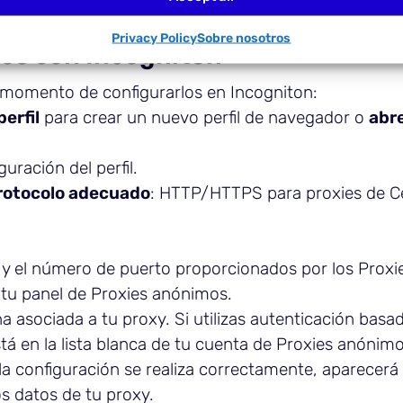
icación basada en IP).
Privacy Policy
Sobre nosotros
mos con Incogniton
l momento de configurarlos en Incogniton:
erfil
para crear un nuevo perfil de navegador o
abr
guración del perfil.
protocolo adecuado
: HTTP/HTTPS para proxies de C
P y el número de puerto proporcionados por los Prox
 tu panel de Proxies anónimos.
ña asociada a tu proxy. Si utilizas autenticación basad
tá en la lista blanca de tu cuenta de Proxies anónimo
i la configuración se realiza correctamente, aparecerá
s datos de tu proxy.