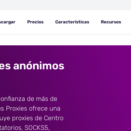
scargar
Precios
Características
Recursos
ies anónimos
confianza de más de
s Proxies ofrece una
luye proxies de Centro
otatorios, SOCKS5,