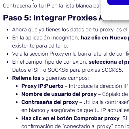
Contraseña (o tu IP en la lista blanca para la autent
Paso 5: Integrar Proxies Anóni
Ahora que ya tienes los datos de tu proxy, es e
En la aplicación Incogniton,
haz clic en
Nuevo p
existente para editarlo.
Ve a la sección Proxy en la barra lateral de confi
En el campo Tipo de conexión,
selecciona
el 
Datos e ISP, o SOCKS5 para proxies SOCKS5.
Rellena los
siguientes campos:
Proxy IP:Puerto –
Introduce la dirección I
Nombre de usuario del proxy –
Cópialo de
Contraseña del proxy –
Utiliza la contrase
en blanco y asegúrate de que tu IP actual es
Haz clic en el botón Comprobar proxy
. S
confirmación de “conectado al proxy” con lo