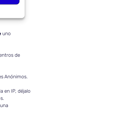
e
uno
entros de
ies Anónimos.
a en IP, déjalo
s.
 una