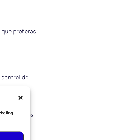
 que prefieras.
 control de
rketing
 individuales
io y