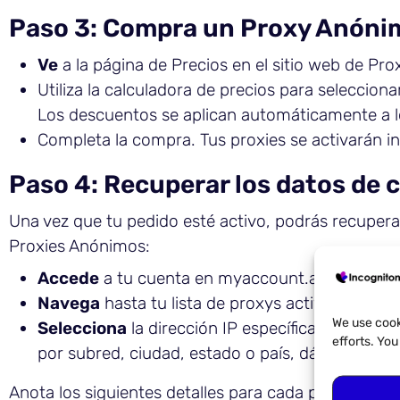
Paso 3: Compra un Proxy Anóni
Ve
a la página de Precios en el sitio web de Pr
Utiliza la calculadora de precios para seleccionar
Los descuentos se aplican automáticamente a 
Completa la compra. Tus proxies se activarán i
Paso 4: Recuperar los datos de 
Una vez que tu pedido esté activo, podrás recuperar
Proxies Anónimos:
Accede
a tu cuenta en myaccount.anonymous-
Navega
hasta tu lista de proxys activos.
We use cook
Selecciona
la dirección IP específica que desea
efforts. Yo
por subred, ciudad, estado o país, dándote un c
Anota los siguientes detalles para cada proxy que pi