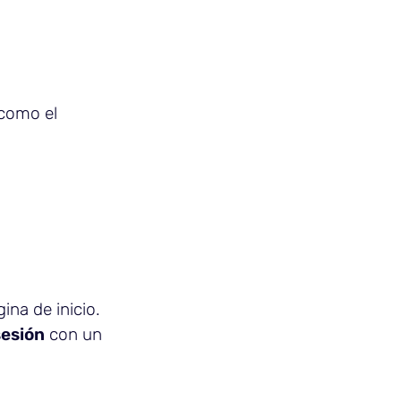
 como el
ina de inicio.
sesión
con un