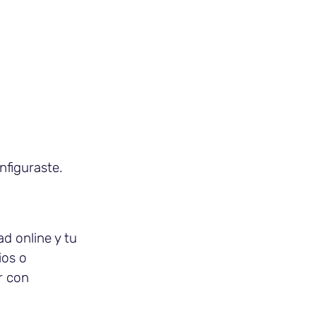
nfiguraste.
d online y tu
ios o
r con