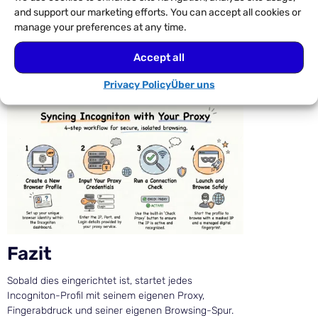
and support our marketing efforts. You can accept all cookies or
Überprüfungsdienst, um die erwartete IP und
manage your preferences at any time.
den Standort zu bestätigen.
Nach der Überprüfung ist Ihr Profil fertig:
Accept all
isolierter Browserstatus, dedizierter Proxy,
einmal konfiguriert und bei jeder Sitzung
Privacy Policy
Über uns
wiederverwendet.
Fazit
Sobald dies eingerichtet ist, startet jedes
Incogniton-Profil mit seinem eigenen Proxy,
Fingerabdruck und seiner eigenen Browsing-Spur.