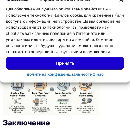
настроенном профиле.
Для обеспечения лучшего опыта взаимодействия мы
В окне браузера откройте службу проверки
используем технологии файлов cookie, для хранения и/или
IP-адресов, чтобы подтвердить
доступа к информации на устройстве. Давая согласие на
предполагаемый IP-адрес и
использования этих технологий, вы позволяете нам
местоположение.
обрабатывать данные поведение в Интернете или
После проверки Ваш профиль готов:
уникальные идентификаторы на этом сайте. Отменив
изолированное состояние браузера,
согласие или его будущее удаление может негативно
выделенный прокси, настроенный один раз
повлиять на определенные функции и возможности.
и используемый повторно каждую сессию.
Принять
политика конфиденциальности
О нас
Заключение