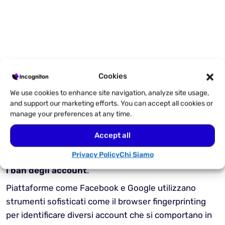
Gestione di più account per
Cookies
agenzie digitali
We use cookies to enhance site navigation, analyze site usage,
Le agenzie digitali gestiscono la presenza digitale di
and support our marketing efforts. You can accept all cookies or
manage your preferences at any time.
aziende o marchi, come pubblicità e account social
media. Questo significa gestire diversi conti di diversi
Accept all
clienti. Mantenere questi account separati e distinti è
Privacy Policy
Chi Siamo
fondamentale per
garantire la sicurezza ed evitare
i ban degli account
.
Piattaforme come Facebook e Google utilizzano
strumenti sofisticati come il browser fingerprinting
per identificare diversi account che si comportano in