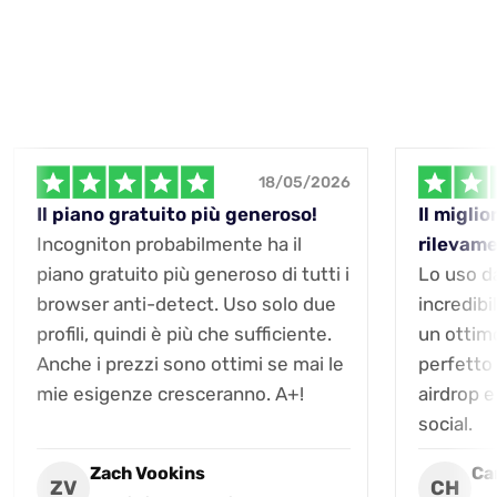
18/05/2026
Il piano gratuito più generoso!
Il migli
Incogniton probabilmente ha il
rilevame
piano gratuito più generoso di tutti i
Lo uso da
browser anti-detect. Uso solo due
incredibi
profili, quindi è più che sufficiente.
un ottim
Anche i prezzi sono ottimi se mai le
perfetto 
mie esigenze cresceranno. A+!
airdrop e
social.
Zach Vookins
Ca
ZV
CH