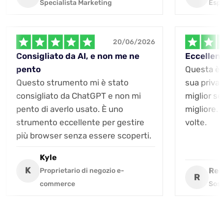
Specialista Marketing
Es
20/06/2026
Consigliato da AI, e non me ne
Eccellen
pento
Questa è
Questo strumento mi è stato
sua priva
consigliato da ChatGPT e non mi
miglior 
pento di averlo usato. È uno
migliore.
strumento eccellente per gestire
volte.
più browser senza essere scoperti.
Kyle
K
Re
Proprietario di negozio e-
R
commerce
Sos