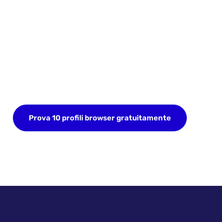
Inizia oggi la tua prova
GRATUITA
Iscriviti ora e salva fino a 10 profili browser. Non è
richiesta carta di credito.
Prova 10 profili browser gratuitamente