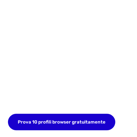
Inizia oggi la tua prova
GRATUITA
Iscriviti ora e salva fino a 10 profili browser. Non è
richiesta carta di credito.
Prova 10 profili browser gratuitamente