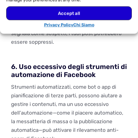
manage your preferences at any time.
Facebook limita i post che contengono link a
Accept all
siti web inaffidabili, spam o messi in blacklist.
Se condividi frequentemente link che Facebook
Privacy Policy
Chi Siamo
segnala come sospetti, i tuoi post potrebbero
essere soppressi.
6. Uso eccessivo degli strumenti di
automazione di Facebook
Strumenti automatizzati, come bot o app di
pianificazione di terze parti, possono aiutare a
gestire i contenuti, ma un uso eccessivo
dell'automazione—come il piacere automatico,
la messatteria di massa o la pubblicazione
automatica—può attivare il rilevamento anti-