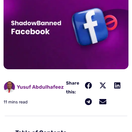
Share
Yusuf Abdulhafeez
this:
11 mins read