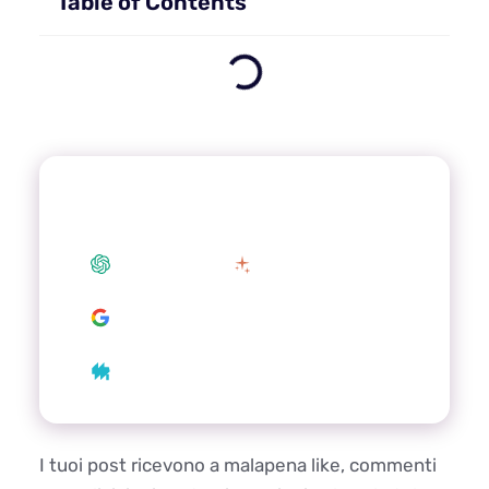
Table of Contents
Summarize this article with your
preferred AI
ChatGPT
Claude
Google AI
Grok
Perplexity
I tuoi post ricevono a malapena like, commenti