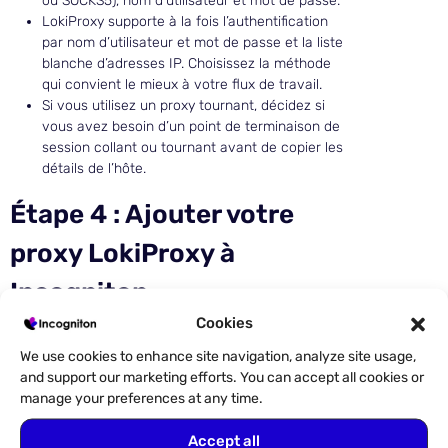
ou SOCKS5), nom d’utilisateur et mot de passe.
LokiProxy supporte à la fois l’authentification
par nom d’utilisateur et mot de passe et la liste
blanche d’adresses IP. Choisissez la méthode
qui convient le mieux à votre flux de travail.
Si vous utilisez un proxy tournant, décidez si
vous avez besoin d’un point de terminaison de
session collant ou tournant avant de copier les
détails de l’hôte.
Étape 4 : Ajouter votre
proxy LokiProxy à
Incogniton
Cookies
Ouvrez Incogniton et allez dans Gestion des
profils, puis
sélectionnez Nouveau profil
ou
We use cookies to enhance site navigation, analyze site usage,
ouvrez un
profil
existant.
and support our marketing efforts. You can accept all cookies or
Dans les paramètres du profil, allez dans la
manage your preferences at any time.
section Proxy et entrez les détails de votre
connexion LokiProxy : hôte, port, protocole et
Accept all