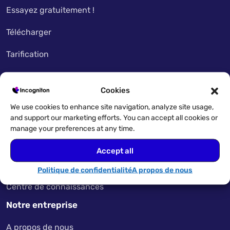
Essayez gratuitement !
Télécharger
Tarification
Mon compte
Cookies
Études de cas
We use cookies to enhance site navigation, analyze site usage,
and support our marketing efforts. You can accept all cookies or
Multi-comptabilité
manage your preferences at any time.
Caractéristiques
Accept all
Cas d’utilisation
Politique de confidentialité
A propos de nous
Centre de connaissances
Notre entreprise
A propos de nous