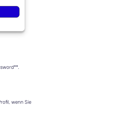
hboard und
ssword**.
Profil, wenn Sie