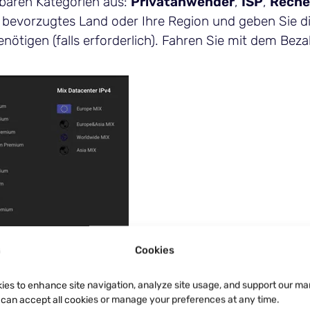
baren Kategorien aus:
Privatanwender
,
ISP
,
Reche
r bevorzugtes Land oder Ihre Region und geben Sie d
nötigen (falls erforderlich). Fahren Sie mit dem Bez
Cookies
ies to enhance site navigation, analyze site usage, and support our ma
u can accept all cookies or manage your preferences at any time.
ahlen Sie mit der von Ihnen bevorzugten Methode (K