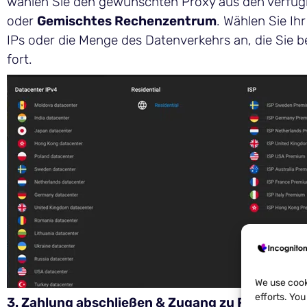
wählen Sie den gewünschten Proxy aus den verfüg
oder
Gemischtes Rechenzentrum
. Wählen Sie Ih
IPs oder die Menge des Datenverkehrs an, die Sie be
fort.
We use cook
efforts. Yo
3. Zahlung abschließen & Zugang zu Proxies:
Bez