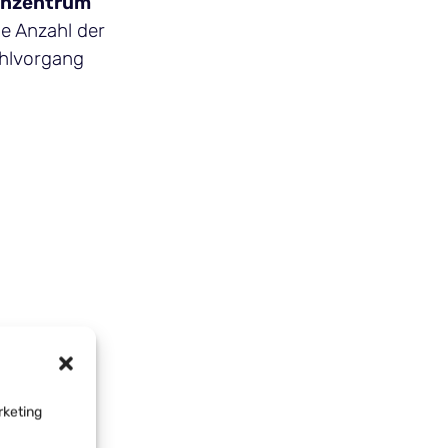
nzentrum
ie Anzahl der
ahlvorgang
rketing
reditkarte,