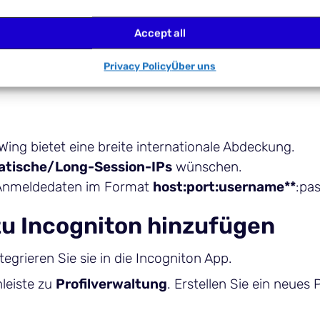
tigt ist, erscheinen Ihre Proxys sofort in Ihrem Das
Accept all
e Ihren ProxyWing Proxy
Privacy Policy
Über uns
ng bietet eine breite internationale Abdeckung.
atische/Long-Session-IPs
wünschen.
y-Anmeldedaten im Format
host:port:username**
:pa
zu Incogniton hinzufügen
grieren Sie sie in die Incogniton App.
nleiste zu
Profilverwaltung
. Erstellen Sie ein neues 