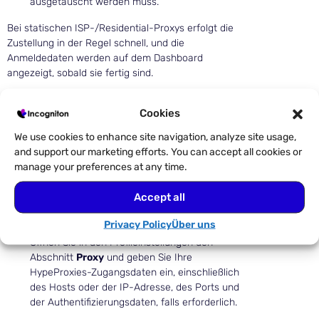
ausgetauscht werden muss.
Bei statischen ISP-/Residential-Proxys erfolgt die
Zustellung in der Regel schnell, und die
Anmeldedaten werden auf dem Dashboard
angezeigt, sobald sie fertig sind.
Schritt 4: Integrieren Sie
Cookies
Ihren HypeProxies Proxy
We use cookies to enhance site navigation, analyze site usage,
mit Incogniton
and support our marketing efforts. You can accept all cookies or
manage your preferences at any time.
Öffnen Sie die Incogniton App und navigieren
Accept all
Sie zu
Profilverwaltung
. Erstellen Sie dann ein
neues Browserprofil oder bearbeiten Sie ein
Privacy Policy
Über uns
bestehendes.
Öffnen Sie in den Profileinstellungen den
Abschnitt
Proxy
und geben Sie Ihre
HypeProxies-Zugangsdaten ein, einschließlich
des Hosts oder der IP-Adresse, des Ports und
der Authentifizierungsdaten, falls erforderlich.