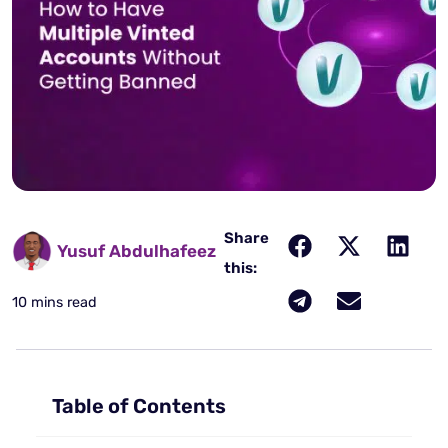
Share
Yusuf Abdulhafeez
this:
10 mins read
Table of Contents