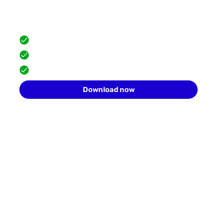
Hide your browser fingerprint
Scale safely with isolated browser profiles.
FREE built-in proxies
Team collaboration
10 profiles for free
Download now
Start your FREE trial today
Sign up now and save up to 10 browser profiles.