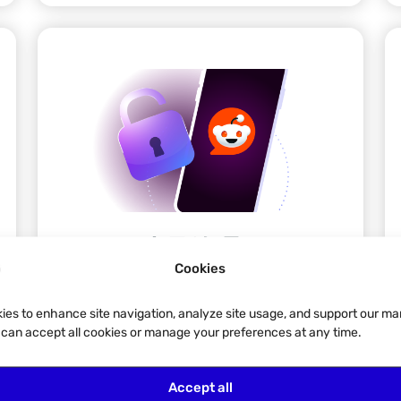
Reddit账号管理
Cookies
用Incogniton管理多个Reddit账号而不被
封禁——无缝、安全且匿名。
ies to enhance site navigation, analyze site usage, and support our ma
u can accept all cookies or manage your preferences at any time.
Reddit
Accept all