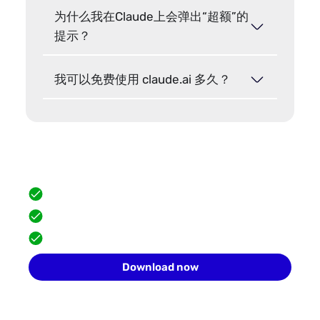
为什么我在Claude上会弹出“超额”的
提示？
我可以免费使用 claude.ai 多久？
Hide your browser fingerprint
Scale safely with isolated browser profiles.
FREE built-in proxies
Team collaboration
10 profiles for free
Download now