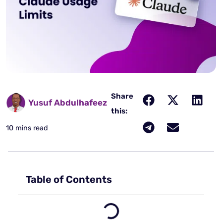
Share
Yusuf Abdulhafeez
this:
10 mins read
Table of Contents