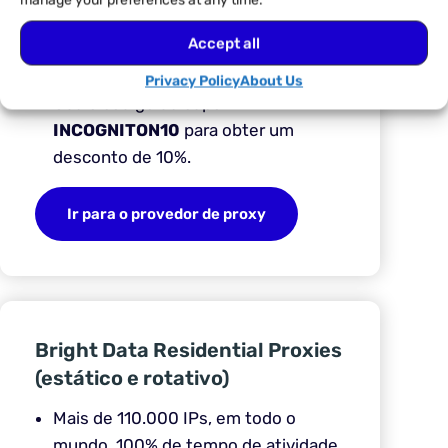
manage your preferences at any time.
tráfego sem restrições
Accept all
Suporte ao protocolo
HTTP/SOCKS5
Privacy Policy
About Us
Use o código de cupom
INCOGNITON10
para obter um
desconto de 10%.
Ir para o provedor de proxy
Bright Data Residential Proxies
(estático e rotativo)
Mais de 110.000 IPs, em todo o
mundo, 100% de tempo de atividade