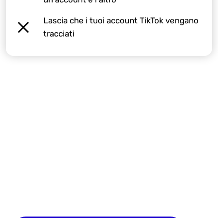
Lascia che i tuoi account TikTok vengano
tracciati
Inizia oggi la tua prova
GRATUITA
Iscriviti ora e salva fino a 10 profili browser. Non è
richiesta carta di credito.