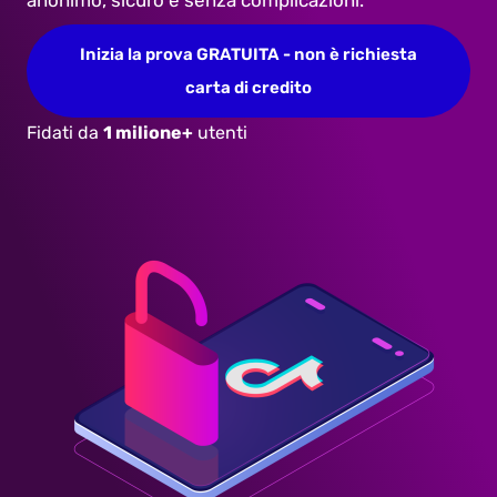
anonimo, sicuro e senza complicazioni.
Inizia la prova GRATUITA - non è richiesta
carta di credito
Fidati da
1 milione+
utenti