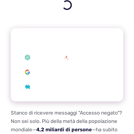
Summarize this article with your
preferred AI
ChatGPT
Claude
Google AI
Grok
Perplexity
Stanco di ricevere messaggi "Accesso negato"?
Non sei solo. Più della metà della popolazione
mondiale—
4,2 miliardi di persone
—ha subito