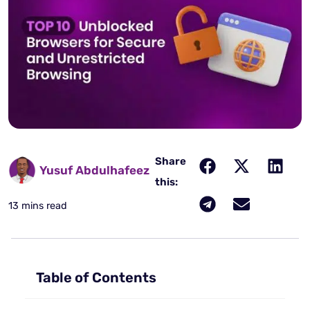
Share
Yusuf Abdulhafeez
this:
13 mins read
Table of Contents