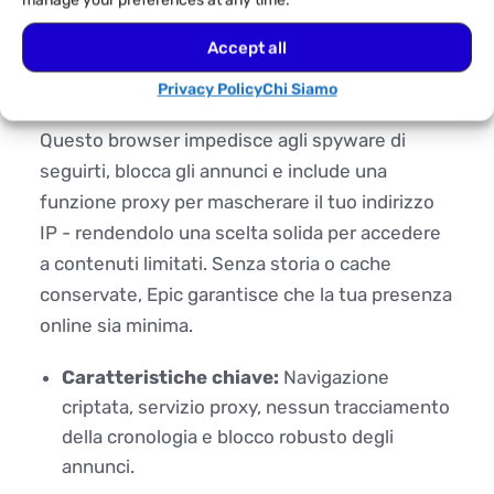
manage your preferences at any time.
Sempre basato su Chromium, Epic offre agli
Accept all
utenti la familiarità di un'interfaccia simile a
Privacy Policy
Chi Siamo
Chrome con forte enfasi su sicurezza e privacy.
Questo browser impedisce agli spyware di
seguirti, blocca gli annunci e include una
funzione proxy per mascherare il tuo indirizzo
IP - rendendolo una scelta solida per accedere
a contenuti limitati. Senza storia o cache
conservate, Epic garantisce che la tua presenza
online sia minima.
Caratteristiche chiave:
Navigazione
criptata, servizio proxy, nessun tracciamento
della cronologia e blocco robusto degli
annunci.