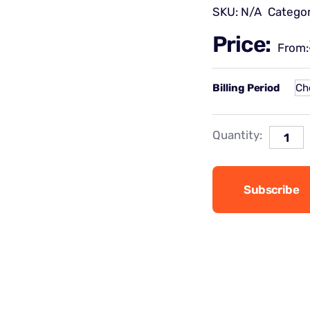
SKU:
N/A
Catego
Price:
From:
Billing Period
Quantity:
Subscribe