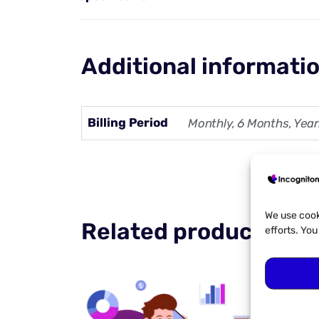
Additional informati
Billing Period
Monthly, 6 Months, Year
We use cook
Related products
efforts. Yo