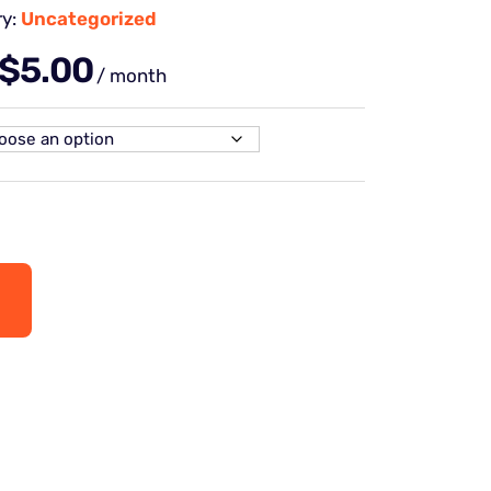
ry:
Uncategorized
$
5.00
/ month