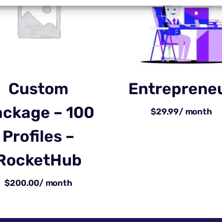
Custom
Entreprene
ckage – 100
$
29.99
/ month
Profiles –
RocketHub
$
200.00
/ month