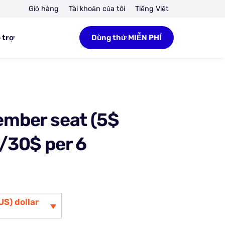
Giỏ hàng
Tài khoản của tôi
Tiếng Việt
 trợ
Dùng thử MIỄN PHÍ
mber seat (5$
/30$ per 6
)
US) dollar