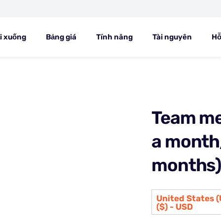
i xuống
Bảng giá
Tính năng
Tài nguyên
Hỗ
Team me
a month
months
United States (
($) - USD