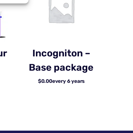
ur
Incogniton –
Base package
$
0.00
every 6 years