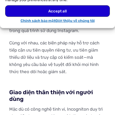
manage your preferences at any time.
xử lý và bảo mật. Sự giám sát theo quy định này
củng cố việc xử lý dữ liệu có trách nhiệm và tính
Accept all
minh bạch, trong khi kiến trúc kỹ thuật của trình
Chính sách bảo mật
Giới thiệu về chúng tôi
duyệt giúp hạn chế lộ dữ liệu không cần thiết
trong quá trình sử dụng Instagram.
Cùng với nhau, các biện pháp này hỗ trợ cách
tiếp cận ưu tiên quyền riêng tư, ưu tiên giảm
thiểu dữ liệu và truy cập có kiểm soát—mà
không yêu cầu bảo vệ tuyệt đối khỏi mọi hình
thức theo dõi hoặc giám sát.
Giao diện thân thiện với người
dùng
Mặc dù có công nghệ tinh vi, Incogniton duy trì