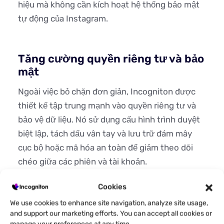
hiệu mà không cần kích hoạt hệ thống bảo mật
tự động của Instagram.
Tăng cường quyền riêng tư và bảo
mật
Ngoài việc bỏ chặn đơn giản, Incogniton được
thiết kế tập trung mạnh vào quyền riêng tư và
bảo vệ dữ liệu. Nó sử dụng cấu hình trình duyệt
biệt lập, tách dấu vân tay và lưu trữ đám mây
cục bộ hoặc mã hóa an toàn để giảm theo dõi
chéo giữa các phiên và tài khoản.
Là một công ty có trụ sở tại Hà Lan, Incogniton
Cookies
hoạt động theo khuôn khổ GDPR của EU, điều
We use cookies to enhance site navigation, analyze site usage,
chỉnh cách dữ liệu người dùng được thu thập,
and support our marketing efforts. You can accept all cookies or