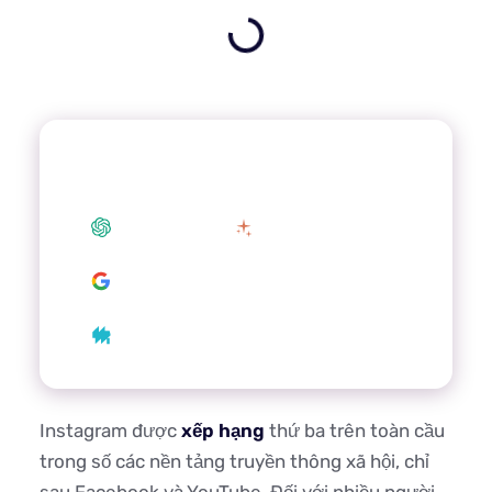
Tóm tắt bài viết này bằng AI yêu thích
của bạn
ChatGPT
Claude
Google AI
Grok
Perplexity
Instagram được
xếp hạng
thứ ba trên toàn cầu
trong số các nền tảng truyền thông xã hội, chỉ
sau Facebook và YouTube. Đối với nhiều người