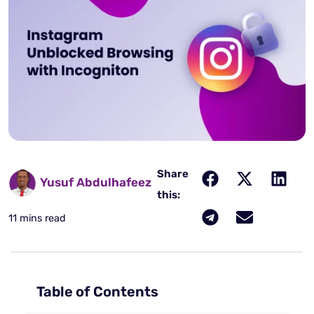
Share
Yusuf Abdulhafeez
this:
11 mins read
Table of Contents