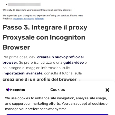
Passo 3. Integrare il proxy
Proxysale con Incogniton
Browser
Per prima cosa, devi
creare un nuovo profilo del
browser
. Se preferisci utilizzare una
guida video
o
hai bisogno di maggiori informazioni sulle
impostazioni avanzate
, consulta il tutorial sulla
creazione di un profilo del browser
nel
Centro di conoscenza. Altrimenti,
segui la
guida
Cookies
rapida
qui sotto
.
We use cookies to enhance site navigation, analyze site usage,
Apri il browser Incogniton
e
vai su
and support our marketing efforts. You can accept all cookies or
“Gestione profili”
nella barra laterale.
Clicca
manage your preferences at any time.
sul pulsante “Nuovo profilo”
.