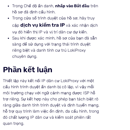
Trong Chế độ ẩn danh,
nhấp vào Bắt đầu
trên
hồ sơ đã định cấu hình.
Trong cửa sổ trình duyệt của hồ sơ, hãy truy
dịch vụ kiểm tra IP
cập
và xác nhận dịch
vụ đó hiển thị IP và vị trí dân cư dự kiến.
Sau khi được xác minh, hồ sơ của bạn đã sẵn
sàng để sử dụng với trạng thái trình duyệt
riêng biệt và danh tính cư trú LokiProxy
chuyên dụng.
Phần kết luận
Thiết lập này kết nối IP dân cư LokiProxy với một
cấu hình trình duyệt ẩn danh bị cô lập, vì vậy mỗi
môi trường chạy với ngữ cảnh mạng được ISP hỗ
trợ riêng. Sự kết hợp này cho phép bạn tách biệt rõ
ràng giữa danh tính trình duyệt và định tuyến mạng,
hỗ trợ quy trình làm việc ổn định, đa cấu hình, trong
đó chất lượng IP dân cư và kiểm soát phiên rất
quan trọng.