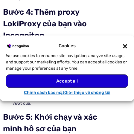
Bước 4: Thêm proxy
LokiProxy của bạn vào
Incogniton
Cookies
Mở Chế độ ẩn danh và đi tới Quản lý hồ sơ,
sau đó
chọn Hồ sơ mới
hoặc mở hồ sơ hiện
We use cookies to enhance site navigation, analyze site usage,
có.
and support our marketing efforts. You can accept all cookies or
Trong cài đặt hồ sơ, hãy chuyển đến phần
manage your preferences at any time.
Proxy và nhập chi tiết kết nối LokiProxy của
bạn: máy chủ, cổng, giao thức và thông tin
Accept all
đăng nhập.
Nhấp vào Kiểm tra proxy
để xác minh kết nối,
Chính sách bảo mật
Giới thiệu về chúng tôi
sau đó
nhấp vào Tạo hồ sơ
sau khi kiểm tra
vượt qua.
Bước 5: Khởi chạy và xác
minh hồ sơ của bạn