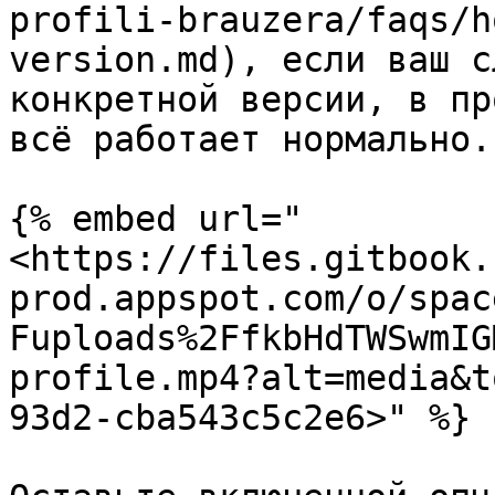
profili-brauzera/faqs/h
version.md), если ваш с
конкретной версии, в пр
всё работает нормально.

{% embed url="
<https://files.gitbook.
prod.appspot.com/o/spac
Fuploads%2FfkbHdTWSwmIG
profile.mp4?alt=media&t
93d2-cba543c5c2e6>" %}
