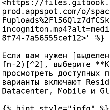
<https://files.gitbook.
prod.appspot.com/o/spac
Fuploads%2Fl56Qlz7dfCSk
incogniton.mp4?alt=medi
8f74-7a56555cef12>" %}

Если вам нужен [выделен
fn-2)[^2], выберите **К
просмотреть доступных п
варианты включают Resid
Datacenter, Mobile и Gl
{% hint style="info" %}
