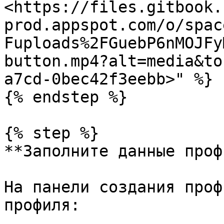
<https://files.gitbook.
prod.appspot.com/o/spac
Fuploads%2FGuebP6nMOJFy
button.mp4?alt=media&to
a7cd-0bec42f3eebb>" %}

{% endstep %}

{% step %}

**Заполните данные проф
На панели создания проф
профиля:
