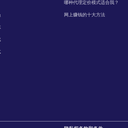
哪种代理定价模式适合我？
员
网上赚钱的十大方法
志
成
式