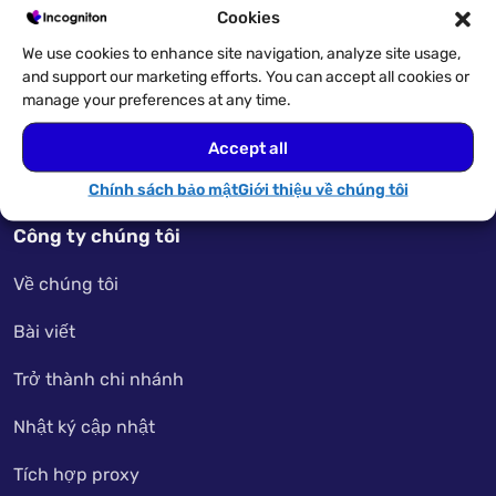
Nghiên cứu điển hình
Cookies
Đa kế toán
We use cookies to enhance site navigation, analyze site usage,
and support our marketing efforts. You can accept all cookies or
manage your preferences at any time.
Đặc trưng
Accept all
Các trường hợp sử dụng
Chính sách bảo mật
Giới thiệu về chúng tôi
Trung tâm kiến thức
Công ty chúng tôi
Về chúng tôi
Bài viết
Trở thành chi nhánh
Nhật ký cập nhật
Tích hợp proxy