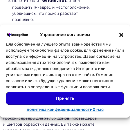
whoer.net
Посетите сайт
, чтобы
проверить IP-адрес и местоположение,
убедившись, что прокси работает
правильно.
Управление согласием
Для обеспечения лучшего опыта взаимодействия мы
используем технологии файлов cookie, для хранения и/или
доступа к информации на устройстве. Давая согласие на
использования этих технологий, вы позволяете нам
обрабатывать данные поведение в Интернете или
Качественные прокси и
уникальные идентификаторы на этом сайте. Отменив
настраиваемые
согласие или его будущее удаление может негативно
повлиять на определенные функции и возможности.
геолокации
Принять
Thordata
предлагает широкий выбор
политика конфиденциальности
О нас
высококачественных прокси-серверов, таких как
прокси-серверы для жилых домов, провайдеров
и центров обработки данных. Вы также можете