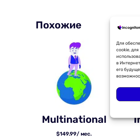
Похожие
Для обесп
cookie, дл
использова
в Интернет
его будущ
возможнос
Multinational
I
$
149.99
/ мес.