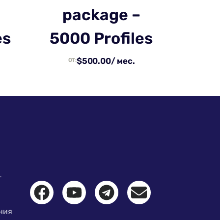
package –
es
5000 Profiles
$
500.00
/ мес.
ОТ:
-
ния