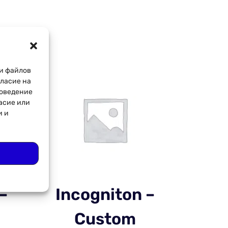
и файлов
гласие на
поведение
асие или
и и
–
Incogniton –
Custom