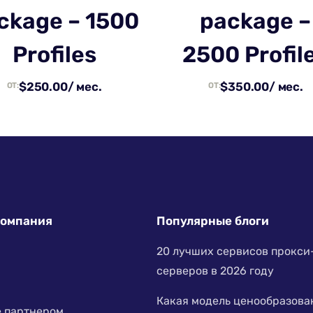
ckage – 1500
package –
Profiles
2500 Profil
$
250.00
/ мес.
$
350.00
/ мес.
ОТ:
ОТ:
компания
Популярные блоги
20 лучших сервисов прокси
серверов в 2026 году
Какая модель ценообразова
е партнером