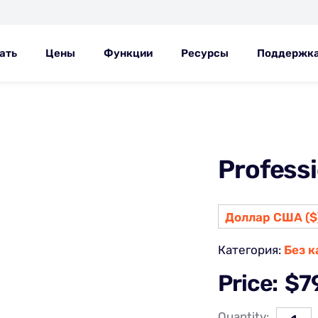
ать
Цены
Функции
Ресурсы
Поддержк
Professi
Доллар США ($)
Категория:
Без 
Price:
$
7
Quantity: