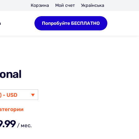
Корзина
Мой счет
Українська
а
Попробуйте БЕСПЛАТНО
onal
 - USD
категории
9.99
/ мес.